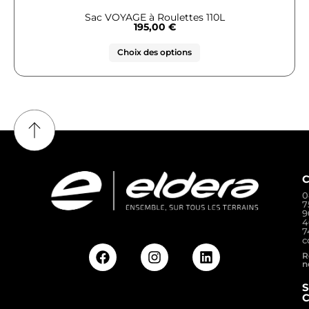
Sac VOYAGE à Roulettes 110L
195,00
€
Choix des options
0
7
9
4
7
c
R
n
S
C