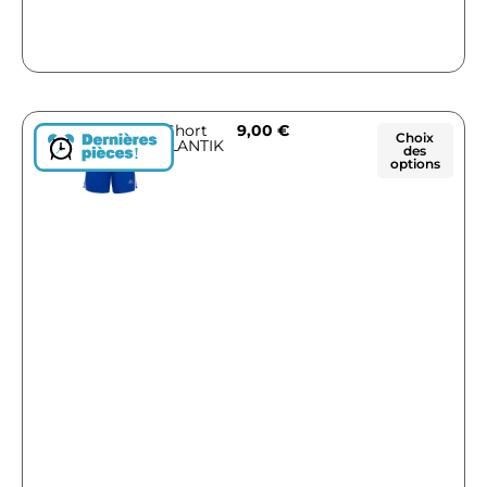
Short
9,00
€
Choix
ATLANTIK
des
!
options