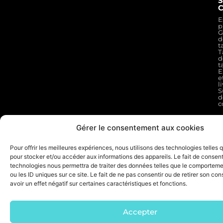
S
C
E
p
G
d
t
T
d
t
E
e
l
S
d
c
Gérer le consentement aux cookies
F
R
P
Pour offrir les meilleures expériences, nous utilisons des technologies telles 
H
pour stocker et/ou accéder aux informations des appareils. Le fait de consent
B
V
technologies nous permettra de traiter des données telles que le comporteme
b
ou les ID uniques sur ce site. Le fait de ne pas consentir ou de retirer son c
S
avoir un effet négatif sur certaines caractéristiques et fonctions.
d
r
Accepter
M