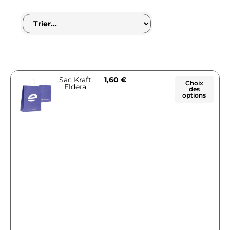
Sac Kraft
1,60
€
Choix
Eldera
des
options