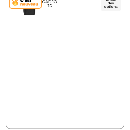
GADJO
des
JR
options