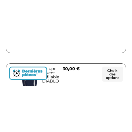
Coupe-
30,00
€
Choix
vent
des
!
Enfilable
options
DIABLO