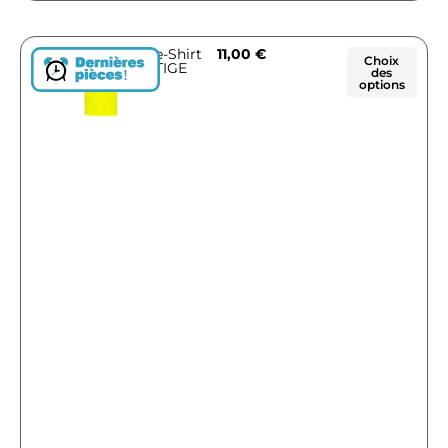
Tee-Shirt
11,00
€
Choix
TIGE
des
!
options