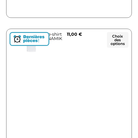
Tee-shirt
11,00
€
Choix
10NAMIK
des
!
options