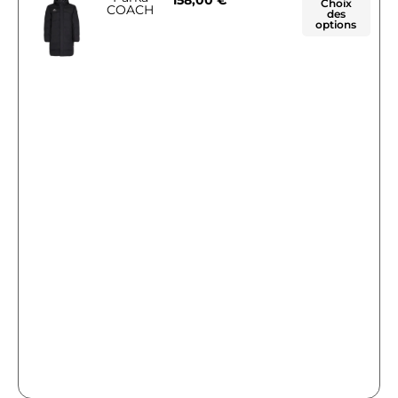
Choix
COACH
des
options