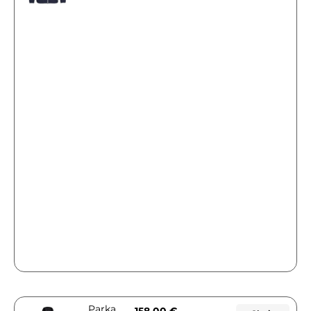
Parka
158,00
€