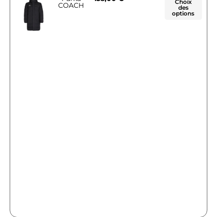
Choix
COACH
des
options