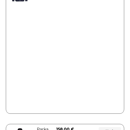
Parka
158,00
€