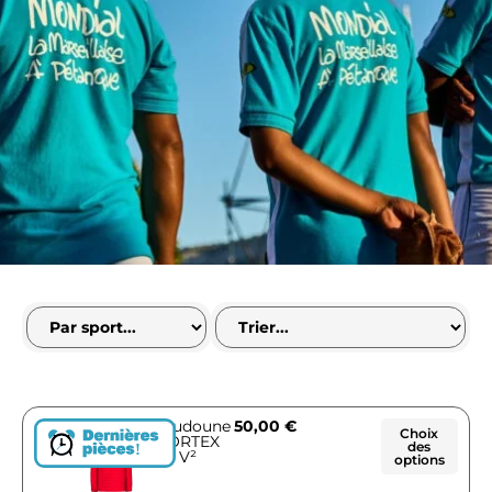
Doudoune
50,00
€
Choix
VORTEX
des
!
V²
options