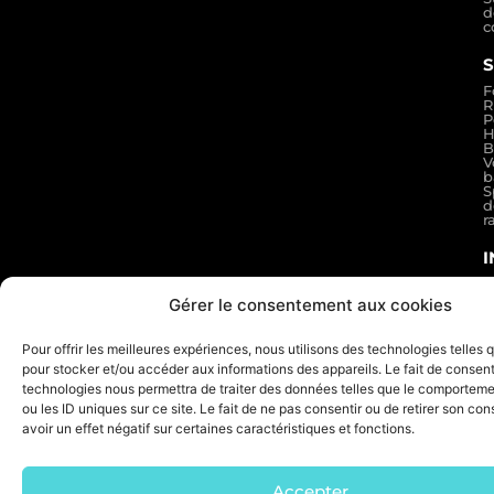
d
c
F
R
P
H
B
V
b
S
d
r
M
l
Gérer le consentement aux cookies
C
g
d
Pour offrir les meilleures expériences, nous utilisons des technologies telles 
v
pour stocker et/ou accéder aux informations des appareils. Le fait de consent
P
d
technologies nous permettra de traiter des données telles que le comporteme
c
ou les ID uniques sur ce site. Le fait de ne pas consentir ou de retirer son c
P
d
avoir un effet négatif sur certaines caractéristiques et fonctions.
s
F
d
r
Accepter