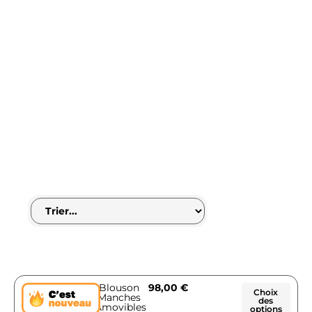
Blouson
98,00
€
Choix
Manches
des
Amovibles
options