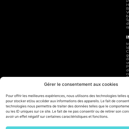
P
H
B
V
b
S
d
r
M
l
C
g
d
v
P
d
c
P
d
Gérer le consentement aux cookies
s
F
d
Pour offrir les meilleures expériences, nous utilisons des technologies telles 
r
A
pour stocker et/ou accéder aux informations des appareils. Le fait de consent
:
technologies nous permettra de traiter des données telles que le comporteme
n
c
ou les ID uniques sur ce site. Le fait de ne pas consentir ou de retirer son c
avoir un effet négatif sur certaines caractéristiques et fonctions.
© 2026 ELDERA