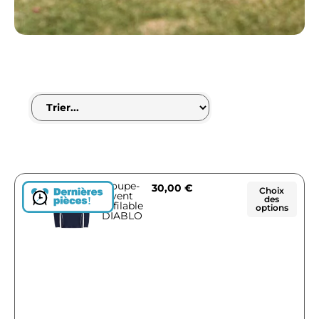
Coupe-
30,00
€
Choix
vent
des
!
Enfilable
options
DIABLO