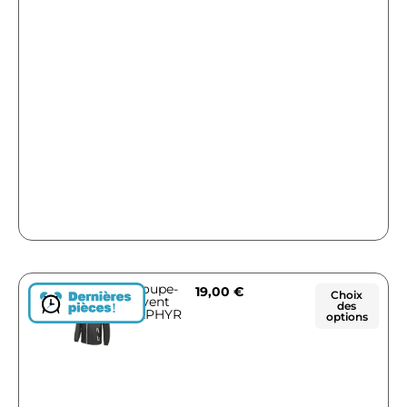
Coupe-
19,00
€
Choix
vent
des
!
ZEPHYR
options