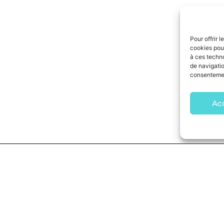
Pour offrir 
cookies pour
à ces techn
de navigatio
consentement
Ac
SERVICE CLIENT
SPOR
74
Espace pro
Footbal
a.fr
Guide des tailles
Rugby
Tableau des taillants
Pétanq
s
Expédition et livraison
Handba
Suivi de commande
Basketb
Volley-b
Sports 