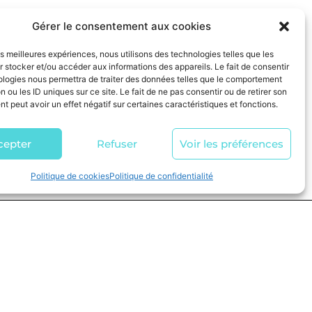
Gérer le consentement aux cookies
les meilleures expériences, nous utilisons des technologies telles que les
 stocker et/ou accéder aux informations des appareils. Le fait de consentir
ologies nous permettra de traiter des données telles que le comportement
n ou les ID uniques sur ce site. Le fait de ne pas consentir ou de retirer son
 peut avoir un effet négatif sur certaines caractéristiques et fonctions.
cepter
Refuser
Voir les préférences
Politique de cookies
Politique de confidentialité
TS
INFORMATIONS
l
Mentions légales
Conditions générales de ventes
ue
Politique de confidentialité
ll
Plan du site
all
Formulaire de rétractation
all
Accessibilité : non conforme
de raquettes