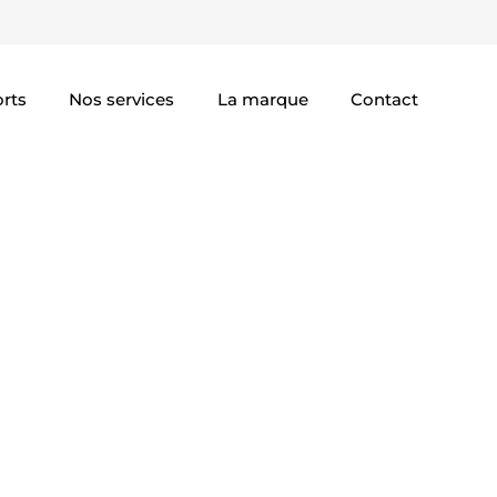
rts
Nos services
La marque
Contact
dien