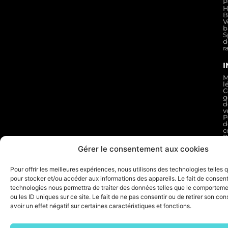
P
H
B
V
b
S
d
r
M
l
C
g
d
v
P
d
c
P
d
Gérer le consentement aux cookies
s
F
d
Pour offrir les meilleures expériences, nous utilisons des technologies telles 
r
A
pour stocker et/ou accéder aux informations des appareils. Le fait de consent
:
technologies nous permettra de traiter des données telles que le comporteme
n
c
ou les ID uniques sur ce site. Le fait de ne pas consentir ou de retirer son c
avoir un effet négatif sur certaines caractéristiques et fonctions.
© 2026 ELDERA