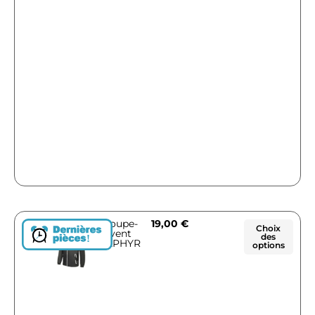
Coupe-
19,00
€
Choix
vent
des
!
ZEPHYR
options