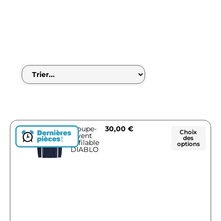
Coupe-
30,00
€
Choix
vent
des
!
Enfilable
options
DIABLO