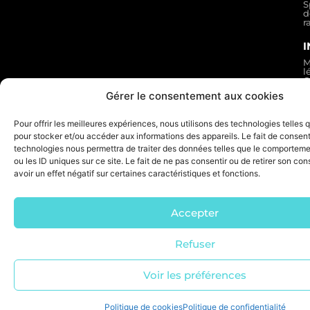
S
d
r
M
l
C
g
Gérer le consentement aux cookies
d
v
P
Pour offrir les meilleures expériences, nous utilisons des technologies telles 
d
c
pour stocker et/ou accéder aux informations des appareils. Le fait de consent
P
technologies nous permettra de traiter des données telles que le comporteme
d
ou les ID uniques sur ce site. Le fait de ne pas consentir ou de retirer son c
s
F
avoir un effet négatif sur certaines caractéristiques et fonctions.
d
r
A
:
Accepter
n
c
Refuser
© 2026 ELDERA
🚀 Propulsé par L’agence web Marque Digitale
Voir les préférences
Politique de cookies
Politique de confidentialité