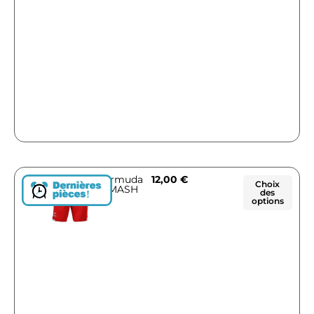
Bermuda
12,00
€
Choix
SMASH
des
!
options